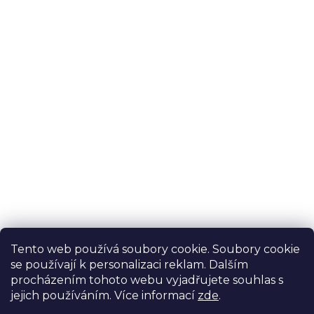
Novinky, tipy a slevy na váš
email
E-mail
Vložením e-mailu souhlasíte s
podmínkami
ochrany osobních údajů
Tento web používá soubory cookie. Soubory cookie
PŘIHLÁSIT SE
se používají k personalizaci reklam. Dalším
procházením tohoto webu vyjadřujete souhlas s
jejich používáním. Více informací
zde
.