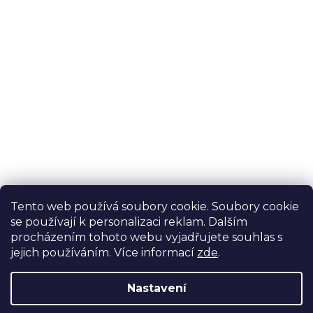
Novinky, tipy a slevy na váš
email
E-mail
Vložením e-mailu souhlasíte s
podmínkami
ochrany osobních údajů
Tento web používá soubory cookie. Soubory cookie
PŘIHLÁSIT SE
se používají k personalizaci reklam. Dalším
procházením tohoto webu vyjadřujete souhlas s
jejich používáním. Více informací
zde
.
Nastavení
Vytvořil Shoptet