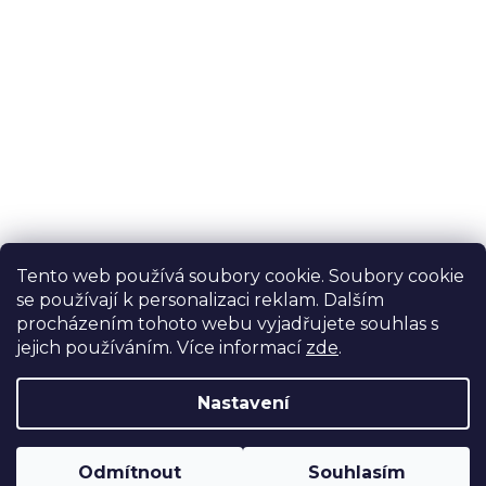
Novinky, tipy a slevy na váš
email
E-mail
Vložením e-mailu souhlasíte s
podmínkami
ochrany osobních údajů
Tento web používá soubory cookie. Soubory cookie
PŘIHLÁSIT SE
se používají k personalizaci reklam. Dalším
procházením tohoto webu vyjadřujete souhlas s
jejich používáním. Více informací
zde
.
Nastavení
Vytvořil Shoptet
Copyright 2026
Bioprodukt JT
. Všechna práva vyhrazena.
Odmítnout
Souhlasím
Upravit nastavení cookies