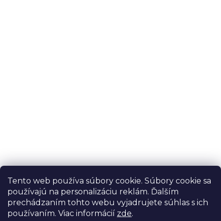
Novinky, tipy a slevy na váš
email
Email
Vložením e-mailu souhlasíte s
podmínkami
ochrany osobních údajů
Tento web používa súbory cookie. Súbory cookie sa
PRIHLÁSIŤ SA
používajú na personalizáciu reklám. Ďalším
prechádzaním tohto webu vyjadrujete súhlas s ich
používaním. Viac informácií
zde
.