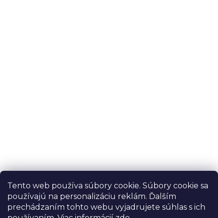
Novinky, tipy a slevy na váš
email
Email
Vložením e-mailu souhlasíte s
podmínkami
ochrany osobních údajů
Tento web používa súbory cookie. Súbory cookie sa
PRIHLÁSIŤ SA
používajú na personalizáciu reklám. Ďalším
prechádzaním tohto webu vyjadrujete súhlas s ich
používaním. Viac informácií
zde
.